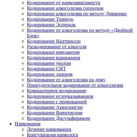
Кодирование от наркозависимости
Кодирование алкоголизма гипнозом
Кодирование алкоголизма по методу Довженко
Кодирование Торпедо
Кодирование Эспераль
Кодирование от алкоголизма по методу «Двойной
Блок»
Кодирование Налтрексон
Раскодирование от алкоголя
Кодирование имплантом
Кодирование вшиванием
Кодирование уколом
Кодирование СИТ
Кодирование лазером
Кодирование от алкоголизма на дому
Принудительное кодирование от алкоголизма
Компьютерное кодирование
Кодирование иглоукалыванием
Кодирование с провокацией
Кодирование Аквилонгом
Кодирование Вивитролом
Кодирование Дисульфирамом
Наркомания
Лечение наркомании
Консультация нарколога