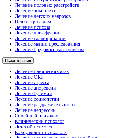
Лечение половых расстройств
Лечение энкопреза
Лечение детских неврозов
Психиатр на дом
Лечение психоза
Лечение шизофрении
Лечение галлюцинаций
Лечение мании преследования
Лечение бредового расстройства
Психотерапия
Лечение панических атак
Лечение ОКР
Лечение стресса
Лечение анорексии
Лечение булимии
Лечение социопатии
Лечение раздражительности
Лечение депрессии
Семейный психолог
Клинический психолог
Детский психолог
Консультация психолога
Лечение психологических расстройств