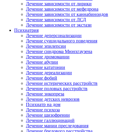
Лечение зависимости от лирики
Лечение зависимости от мефедрона
Лечение зависимости от каннабиноидов
Лечение зависимости от ЛСД
Лечение зависимости от экстази
Психиатрия
Лечение деперсонализации
Лечение суицидального поведения
Лечение эпилепсии
Лечение синдрома Мюнхгаузена
Лечение дромомании
Лечение абулии
Лечение кататонии
Лечение дереализации
Лечение фобий
Лечение истерических расстройств
Лечение половых расстройств
Лечение энкопреза
Лечение детских неврозов
Психиатр на дом
Лечение психоза
Лечение шизофрении
Лечение галлюцинаций
Лечение мании преследования
Лечение бредового расстройства