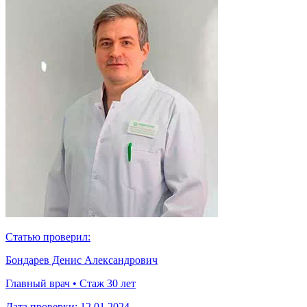
Статью проверил:
Бондарев Денис Александрович
Главный врач • Стаж 30 лет
Дата проверки:
12.01.2024